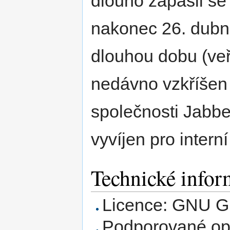
dlouho zápasil se
nakonec 26. dubna
dlouhou dobu (veř
nedávno vzkříšen 
společnosti Jabber
vyvíjen pro interní
Technické infor
Licence: GNU G
Podporované op