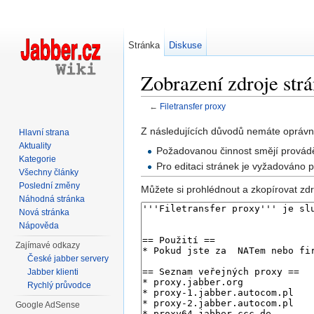
Stránka
Diskuse
Zobrazení zdroje strá
←
Filetransfer proxy
Přejít na:
navigace
,
hledání
Z následujících důvodů nemáte oprávně
Hlavní strana
Aktuality
Požadovanou činnost smějí provádě
Kategorie
Pro editaci stránek je vyžadováno 
Všechny články
Poslední změny
Můžete si prohlédnout a zkopírovat zdr
Náhodná stránka
Nová stránka
Nápověda
Zajímavé odkazy
České jabber servery
Jabber klienti
Rychlý průvodce
Google AdSense