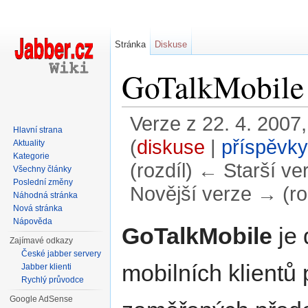
Stránka
Diskuse
GoTalkMobile
Verze z 22. 4. 2007,
Hlavní strana
(
diskuse
|
příspěvky
Aktuality
Kategorie
(rozdíl) ← Starší ver
Všechny články
Poslední změny
Novější verze → (ro
Náhodná stránka
Nová stránka
Přejít na:
navigace
,
hledání
Nápověda
GoTalkMobile
je 
Zajímavé odkazy
České jabber servery
mobilních klientů
Jabber klienti
Rychlý průvodce
Google AdSense