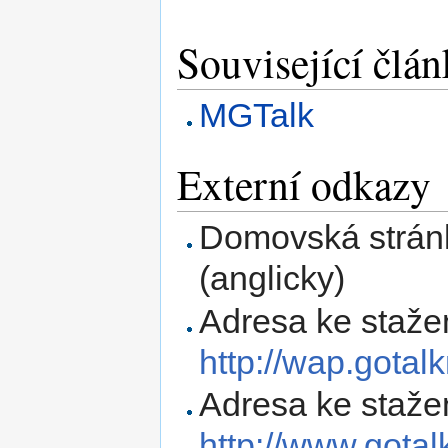
Související člá
MGTalk
Externí odkazy
Domovská strán
(anglicky)
Adresa ke staže
http://wap.gotal
Adresa ke staže
http://www.gota