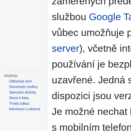
zaměřených přede
službou
Google T
vůbec umožňuje při
server
), včetně i
používání je bezp
Nástroje
uzavřené. Jedná s
Odkazuje sem
Související změny
dispozici jsou ver
Speciální stránky
Verze k tisku
Trvalý odkaz
Je možné nechat h
Informace o stránce
s mobilním telefo