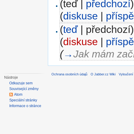
(teď |
předchozí
)
(
diskuse
|
přísp
(
teď
| předchozí)
(
diskuse
|
přísp
(
→
Jak mám zač
Ochrana osobních údajů
O Jabber.cz Wiki
Vyloučení
Nástroje
Odkazuje sem
Související změny
Atom
Speciální stránky
Informace o stránce