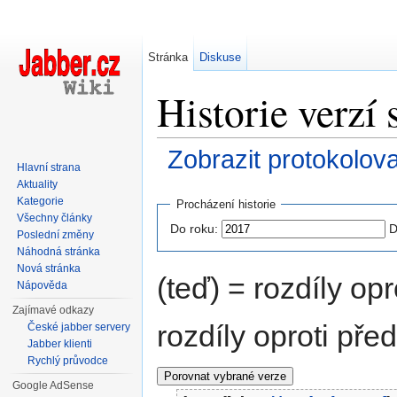
Stránka
Diskuse
Historie verzí
Zobrazit protokolov
Hlavní strana
Přejít na:
navigace
,
hledání
Aktuality
Kategorie
Procházení historie
Všechny články
Do roku:
D
Poslední změny
Náhodná stránka
Nová stránka
(teď) = rozdíly opr
Nápověda
Zajímavé odkazy
rozdíly oproti pře
České jabber servery
Jabber klienti
Rychlý průvodce
Google AdSense