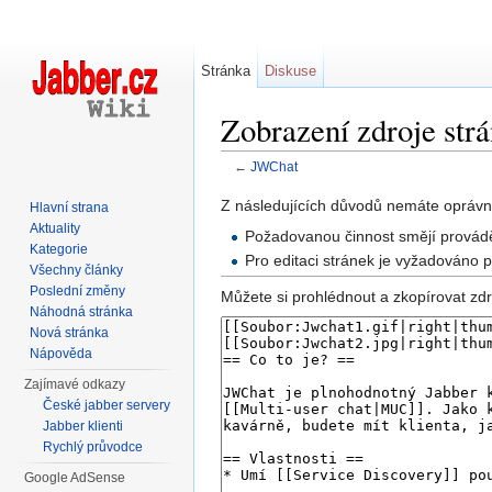
Stránka
Diskuse
Zobrazení zdroje st
←
JWChat
Přejít na:
navigace
,
hledání
Z následujících důvodů nemáte oprávně
Hlavní strana
Aktuality
Požadovanou činnost smějí provádě
Kategorie
Pro editaci stránek je vyžadováno 
Všechny články
Poslední změny
Můžete si prohlédnout a zkopírovat zdr
Náhodná stránka
Nová stránka
Nápověda
Zajímavé odkazy
České jabber servery
Jabber klienti
Rychlý průvodce
Google AdSense