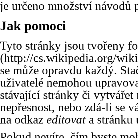
je určeno množství
návodů
p
Jak pomoci
Tyto stránky jsou tvořeny 
se může opravdu každý. Sta
uživatelé nemohou upravova
stávající stránky či
vytvářet
nepřesnost, nebo zdá-li se v
na odkaz
editovat
a stránku 
Pokud nevíte, čím byste mohl