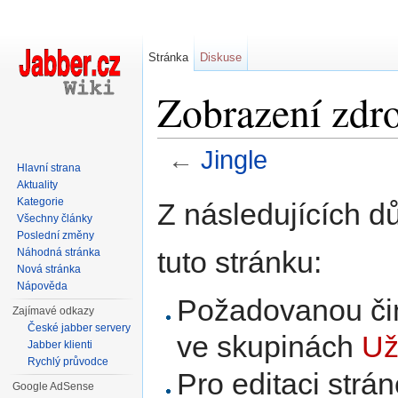
Stránka
Diskuse
Zobrazení zdro
←
Jingle
Hlavní strana
Přejít na:
navigace
,
hledání
Aktuality
Kategorie
Z následujících d
Všechny články
Poslední změny
tuto stránku:
Náhodná stránka
Nová stránka
Nápověda
Požadovanou čin
Zajímavé odkazy
České jabber servery
ve skupinách
Už
Jabber klienti
Rychlý průvodce
Pro editaci strá
Google AdSense