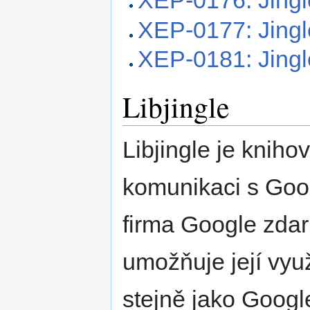
XEP-0176: Jingl
XEP-0177: Jing
XEP-0181: Jing
Libjingle
Libjingle je knih
komunikaci s Goog
firma Google zda
umožňuje její využi
stejně jako Googl