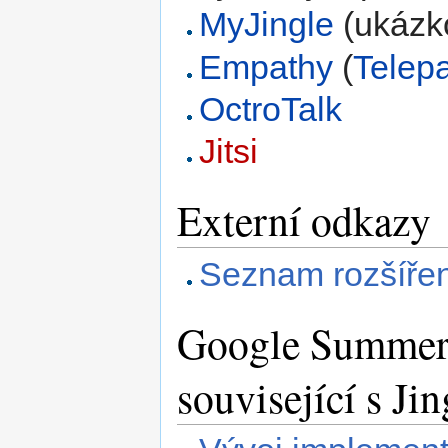
MyJingle
(ukázko
Empathy
(
Telep
OctroTalk
Jitsi
Externí odkazy
Seznam rozšířen
Google Summer 
související s Jin