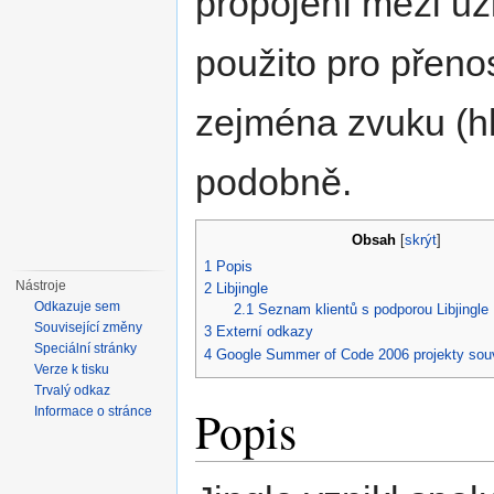
propojení mezi uži
použito pro přenos
zejména zvuku (hl
podobně.
Obsah
[
skrýt
]
1
Popis
Nástroje
2
Libjingle
Odkazuje sem
2.1
Seznam klientů s podporou Libjingle
Související změny
3
Externí odkazy
Speciální stránky
4
Google Summer of Code 2006 projekty souvi
Verze k tisku
Trvalý odkaz
Popis
Informace o stránce