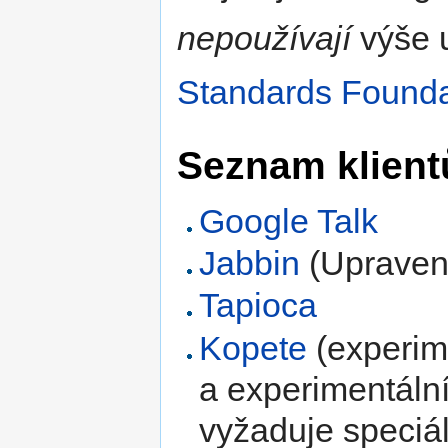
nepoužívají
výše 
Standards Founda
Seznam klient
Google Talk
Jabbin
(Uprave
Tapioca
Kopete
(experim
a experimentální
vyžaduje speciál