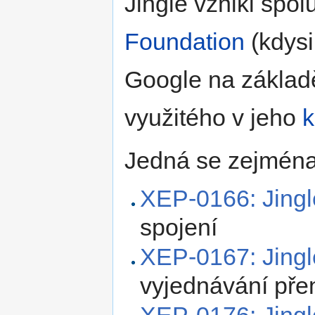
Jingle vznikl spol
Foundation
(kdys
Google na základě
využitého v jeho
k
Jedná se zejména 
XEP-0166: Jingl
spojení
XEP-0167: Jing
vyjednávání pře