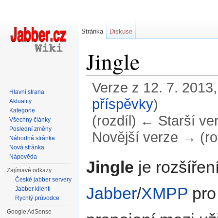
Stránka
Diskuse
Jingle
Verze z 12. 7. 2013,
Hlavní strana
příspěvky
)
Aktuality
Kategorie
(rozdíl) ← Starší ver
Všechny články
Poslední změny
Novější verze → (ro
Náhodná stránka
Nová stránka
Přejít na:
navigace
,
hledání
Nápověda
Jingle
je rozšíře
Zajímavé odkazy
České jabber servery
Jabber
/
XMPP
pro
Jabber klienti
Rychlý průvodce
Google AdSense