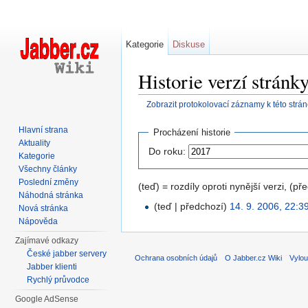
Kategorie
Diskuse
Historie verzí stránk
Zobrazit protokolovací záznamy k této strá
Přejít na:
navigace
,
hledání
Hlavní strana
Procházení historie
Aktuality
Do roku:
Kategorie
Všechny články
Poslední změny
(teď) = rozdíly oproti nynější verzi, (př
Náhodná stránka
(teď | předchozí)
14. 9. 2006, 22:3
Nová stránka
Nápověda
Zajímavé odkazy
České jabber servery
Ochrana osobních údajů
O Jabber.cz Wiki
Vylou
Jabber klienti
Rychlý průvodce
Google AdSense