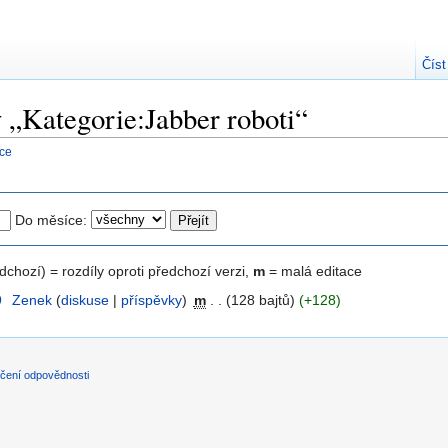
Číst
y „Kategorie:Jabber roboti“
nce
Do měsíce:
edchozí) = rozdíly oproti předchozí verzi,
m
= malá editace
9
‎
Zenek
(
diskuse
|
příspěvky
)
‎
m
. .
(128 bajtů)
(+128)
čení odpovědnosti