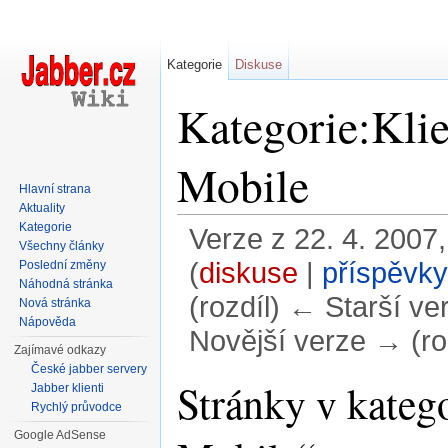
Kategorie
Diskuse
Kategorie:Kli
Mobile
Hlavní strana
Aktuality
Kategorie
Verze z 22. 4. 2007,
Všechny články
(
diskuse
|
příspěvky
Poslední změny
Náhodná stránka
(rozdíl) ← Starší ver
Nová stránka
Nápověda
Novější verze → (ro
Zajímavé odkazy
Přejít na:
navigace
,
hledání
České jabber servery
Stránky v kateg
Jabber klienti
Rychlý průvodce
Google AdSense