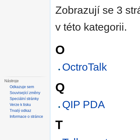
Zobrazují se 3 st
v této kategorii.
O
OctroTalk
Nástroje
Q
Odkazuje sem
Související změny
Speciální stránky
QIP PDA
Verze k tisku
Trvalý odkaz
Informace o stránce
T