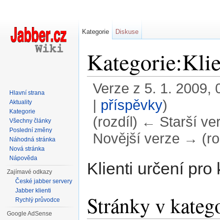
Kategorie
Diskuse
Kategorie:Kli
Verze z 5. 1. 2009, 
Hlavní strana
|
příspěvky
)
Aktuality
Kategorie
(rozdíl) ← Starší ver
Všechny články
Poslední změny
Novější verze → (ro
Náhodná stránka
Nová stránka
Přejít na:
navigace
,
hledání
Nápověda
Klienti určení pro
Zajímavé odkazy
České jabber servery
Jabber klienti
Stránky v kateg
Rychlý průvodce
Google AdSense