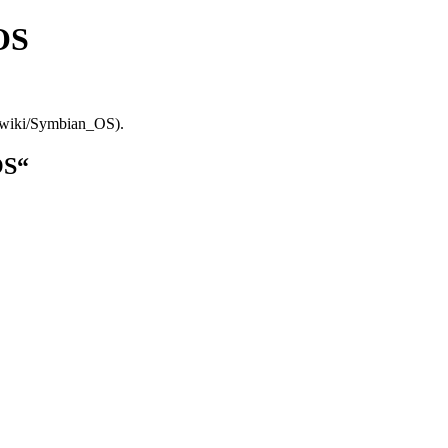
OS
.
OS“