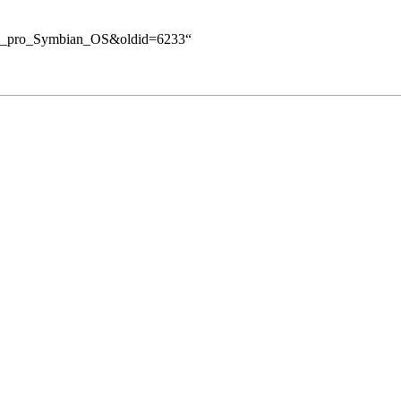
enti_pro_Symbian_OS&oldid=6233
“