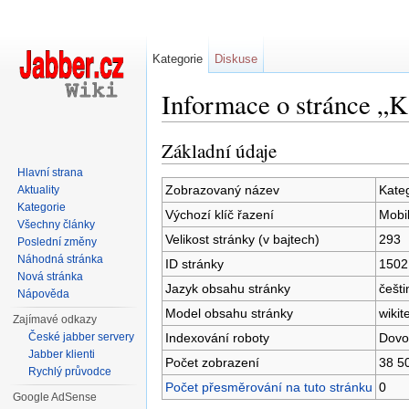
Kategorie
Diskuse
Informace o stránce „K
Přejít na:
navigace
,
hledání
Základní údaje
Hlavní strana
Zobrazovaný název
Kateg
Aktuality
Kategorie
Výchozí klíč řazení
Mobil
Všechny články
Velikost stránky (v bajtech)
293
Poslední změny
Náhodná stránka
ID stránky
1502
Nová stránka
Jazyk obsahu stránky
češti
Nápověda
Model obsahu stránky
wikit
Zajímavé odkazy
Indexování roboty
Dovo
České jabber servery
Jabber klienti
Počet zobrazení
38 5
Rychlý průvodce
Počet přesměrování na tuto stránku
0
Google AdSense