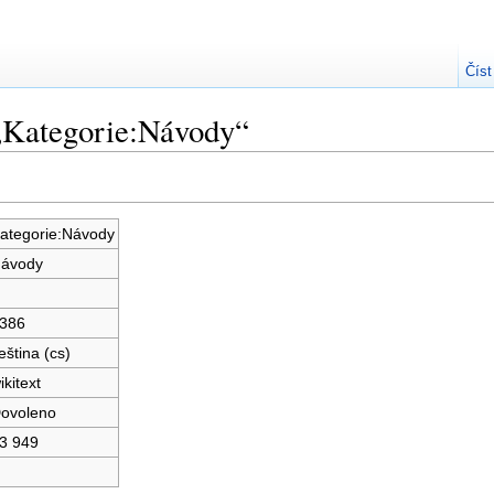
Číst
 „Kategorie:Návody“
ategorie:Návody
ávody
386
eština (cs)
ikitext
ovoleno
3 949