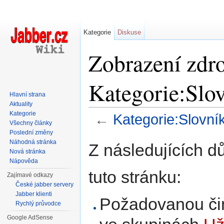
Kategorie
Diskuse
Zobrazení zdro
Kategorie:Slo
Hlavní strana
Aktuality
Kategorie
←
Kategorie:Slovní
Všechny články
Přejít na:
navigace
,
hledání
Poslední změny
Náhodná stránka
Z následujících d
Nová stránka
Nápověda
tuto stránku:
Zajímavé odkazy
České jabber servery
Jabber klienti
Požadovanou čin
Rychlý průvodce
Google AdSense