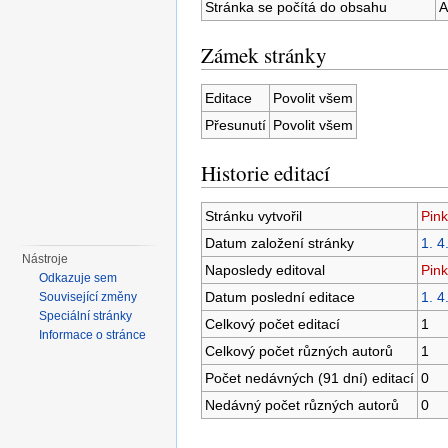
Stránka se počítá do obsahu
A
Zámek stránky
Editace
Povolit všem
Přesunutí
Povolit všem
Historie editací
Stránku vytvořil
Pink
Datum založení stránky
1. 4
Nástroje
Naposledy editoval
Pink
Odkazuje sem
Datum poslední editace
1. 4
Související změny
Speciální stránky
Celkový počet editací
1
Informace o stránce
Celkový počet různých autorů
1
Počet nedávných (91 dní) editací
0
Nedávný počet různých autorů
0