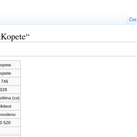
Číst
„Kopete“
opete
opete
 746
328
eština (cs)
ikitext
ovoleno
0 520