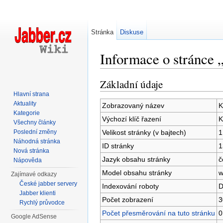
Stránka
Diskuse
Informace o stránce 
Přejít na:
navigace
,
hledání
Základní údaje
Hlavní strana
Aktuality
Zobrazovaný název
K
Kategorie
Výchozí klíč řazení
K
Všechny články
Velikost stránky (v bajtech)
1
Poslední změny
Náhodná stránka
ID stránky
1
Nová stránka
Jazyk obsahu stránky
č
Nápověda
Model obsahu stránky
w
Zajímavé odkazy
České jabber servery
Indexování roboty
D
Jabber klienti
Počet zobrazení
3
Rychlý průvodce
Počet přesměrování na tuto stránku
0
Google AdSense