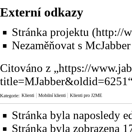
Externí odkazy
Stránka projektu
Nezaměňovat s
McJabber
Citováno z „
https://www.ja
title=MJabber&oldid=6251
Kategorie
:
Klienti
Mobilní klienti
Klienti pro J2ME
Stránka byla naposledy ed
Stránka byla zobrazena 1