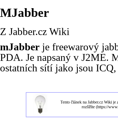
MJabber
Z Jabber.cz Wiki
mJabber
je freewarový jab
PDA. Je napsaný v J2ME. Mů
ostatních sítí jako jsou
ICQ
Tento článek na
Jabber.cz Wiki
je
rozšíříte