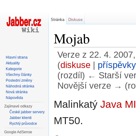
Stránka
Diskuse
Mojab
Verze z 22. 4. 2007,
Hlavní strana
(
diskuse
|
příspěvky
Aktuality
Kategorie
(rozdíl) ← Starší ver
Všechny články
Poslední změny
Novější verze → (ro
Náhodná stránka
Nová stránka
Přejít na:
navigace
,
hledání
Nápověda
Malinkatý
Java
M
Zajímavé odkazy
České jabber servery
MT50.
Jabber klienti
Rychlý průvodce
Google AdSense