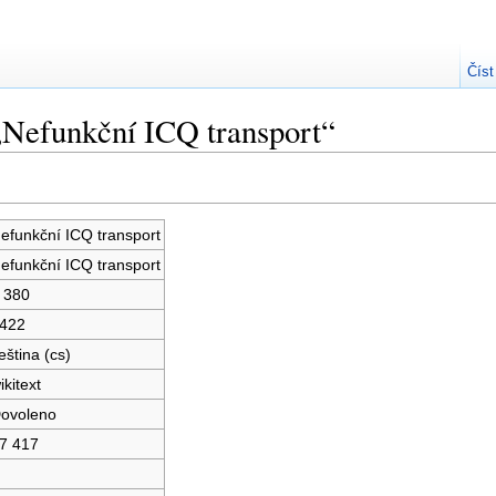
Číst
„Nefunkční ICQ transport“
efunkční ICQ transport
efunkční ICQ transport
 380
422
eština (cs)
ikitext
ovoleno
7 417