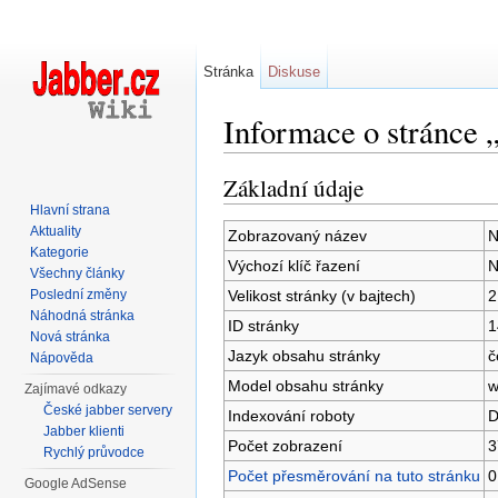
Stránka
Diskuse
Informace o stránce 
Přejít na:
navigace
,
hledání
Základní údaje
Hlavní strana
Aktuality
Zobrazovaný název
N
Kategorie
Výchozí klíč řazení
N
Všechny články
Velikost stránky (v bajtech)
2
Poslední změny
Náhodná stránka
ID stránky
1
Nová stránka
Jazyk obsahu stránky
č
Nápověda
Model obsahu stránky
w
Zajímavé odkazy
České jabber servery
Indexování roboty
D
Jabber klienti
Počet zobrazení
3
Rychlý průvodce
Počet přesměrování na tuto stránku
0
Google AdSense