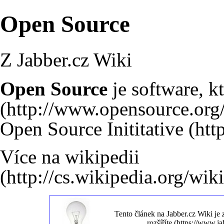
Open Source
Z Jabber.cz Wiki
Open Source
je software, k
Open Source Inititative
Více na wikipedii
Tento článek na
Jabber.cz Wiki
je
rozšíříte