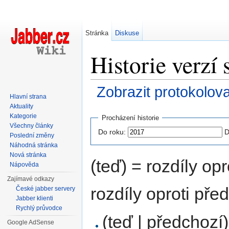
Stránka
Diskuse
Historie verzí 
Zobrazit protokolov
Hlavní strana
Přejít na:
navigace
,
hledání
Aktuality
Kategorie
Procházení historie
Všechny články
Do roku:
D
Poslední změny
Náhodná stránka
Nová stránka
(teď) = rozdíly opr
Nápověda
Zajímavé odkazy
rozdíly oproti pře
České jabber servery
Jabber klienti
Rychlý průvodce
(teď | předchozí)
Google AdSense