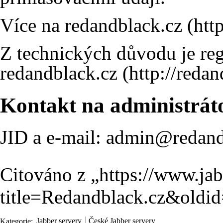
Více na
redandblack.cz
Z technických důvodu je re
redandblack.cz
Kontakt na administrát
JID a e-mail: admin@redand
Citováno z „
https://www.ja
title=Redandblack.cz&oldi
Kategorie
:
Jabber servery
České Jabber servery