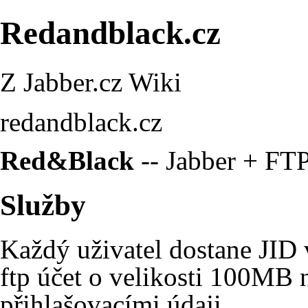
Redandblack.cz
Z Jabber.cz Wiki
redandblack.cz
Red&Black
-- Jabber + FTP
Služby
Každý uživatel dostane JID
ftp účet o velikosti 100MB n
přihlašovacími údaji.