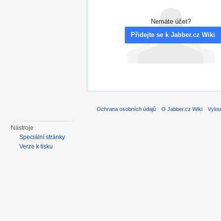
Nemáte účet?
Přidejte se k Jabber.cz Wiki
Ochrana osobních údajů
O Jabber.cz Wiki
Vylou
Nástroje
Speciální stránky
Verze k tisku