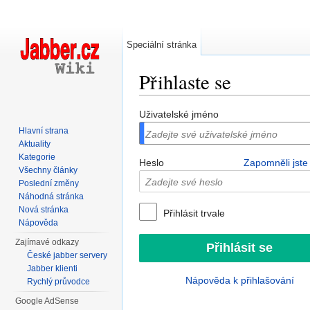
Speciální stránka
Přihlaste se
Přejít na:
navigace
,
hledání
Uživatelské jméno
Hlavní strana
Aktuality
Kategorie
Heslo
Zapomněli jste
Všechny články
Poslední změny
Náhodná stránka
Nová stránka
Přihlásit trvale
Nápověda
Zajímavé odkazy
České jabber servery
Jabber klienti
Nápověda k přihlašování
Rychlý průvodce
Google AdSense