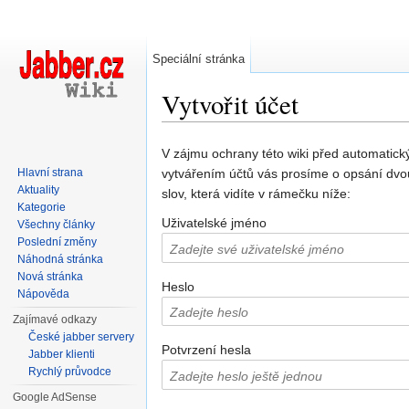
Speciální stránka
Vytvořit účet
Přejít na:
navigace
,
hledání
V zájmu ochrany této wiki před automatic
Hlavní strana
vytvářením účtů vás prosíme o opsání dvo
Aktuality
slov, která vidíte v rámečku níže:
Kategorie
Uživatelské jméno
Všechny články
Poslední změny
Náhodná stránka
Nová stránka
Heslo
Nápověda
Zajímavé odkazy
České jabber servery
Potvrzení hesla
Jabber klienti
Rychlý průvodce
Google AdSense