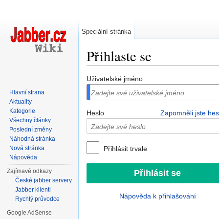
Speciální stránka
Přihlaste se
Přejít na:
navigace
,
hledání
Uživatelské jméno
Hlavní strana
Aktuality
Kategorie
Heslo
Zapomněli jste hes
Všechny články
Poslední změny
Náhodná stránka
Nová stránka
Přihlásit trvale
Nápověda
Zajímavé odkazy
České jabber servery
Jabber klienti
Nápověda k přihlašování
Rychlý průvodce
Google AdSense