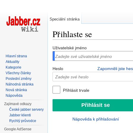
Speciální stránka
Přihlaste se
Přejít na:
navigace
,
hledání
Uživatelské jméno
Hlavní strana
Aktuality
Kategorie
Heslo
Zapomněli jste hes
Všechny články
Poslední změny
Náhodná stránka
Nová stránka
Přihlásit trvale
Nápověda
Zajímavé odkazy
České jabber servery
Jabber klienti
Nápověda k přihlašování
Rychlý průvodce
Google AdSense