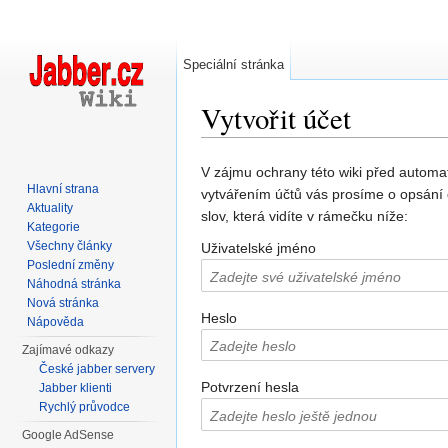
Speciální stránka
Vytvořit účet
Přejít na:
navigace
,
hledání
V zájmu ochrany této wiki před automa
Hlavní strana
vytvářením účtů vás prosíme o opsání
Aktuality
slov, která vidíte v rámečku níže:
Kategorie
Všechny články
Uživatelské jméno
Poslední změny
Náhodná stránka
Nová stránka
Heslo
Nápověda
Zajímavé odkazy
České jabber servery
Potvrzení hesla
Jabber klienti
Rychlý průvodce
Google AdSense