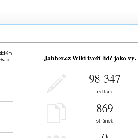
tickým
Jabber.cz Wiki tvoří lidé jako vy.
 dvou
98 347
editací
869
stránek
0