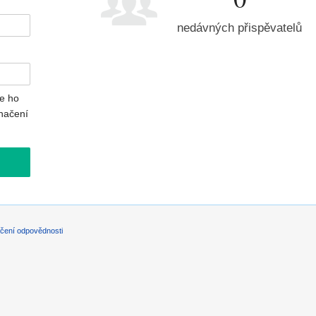
nedávných přispěvatelů
e ho
načení
čení odpovědnosti