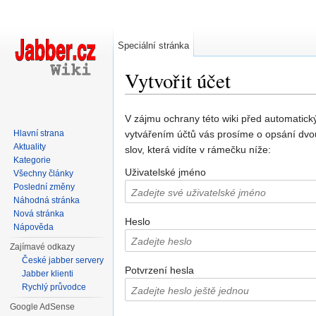
Speciální stránka
Vytvořit účet
Přejít na:
navigace
,
hledání
V zájmu ochrany této wiki před automatic
Hlavní strana
vytvářením účtů vás prosíme o opsání dvo
Aktuality
slov, která vidíte v rámečku níže:
Kategorie
Uživatelské jméno
Všechny články
Poslední změny
Náhodná stránka
Nová stránka
Heslo
Nápověda
Zajímavé odkazy
České jabber servery
Potvrzení hesla
Jabber klienti
Rychlý průvodce
Google AdSense