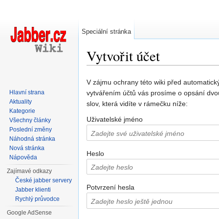
Speciální stránka
Vytvořit účet
Přejít na:
navigace
,
hledání
V zájmu ochrany této wiki před automatic
Hlavní strana
vytvářením účtů vás prosíme o opsání dvo
Aktuality
slov, která vidíte v rámečku níže:
Kategorie
Uživatelské jméno
Všechny články
Poslední změny
Náhodná stránka
Nová stránka
Heslo
Nápověda
Zajímavé odkazy
České jabber servery
Potvrzení hesla
Jabber klienti
Rychlý průvodce
Google AdSense