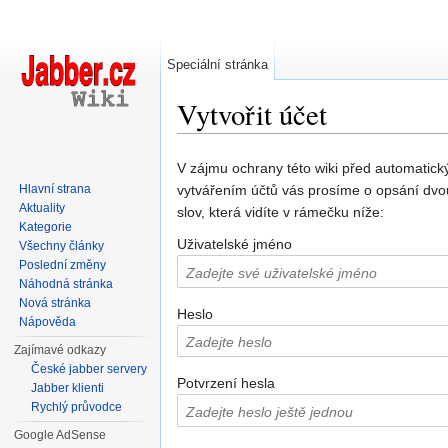
Speciální stránka
Vytvořit účet
Přejít na:
navigace
,
hledání
V zájmu ochrany této wiki před automatic
Hlavní strana
vytvářením účtů vás prosíme o opsání dvo
Aktuality
slov, která vidíte v rámečku níže:
Kategorie
Uživatelské jméno
Všechny články
Poslední změny
Náhodná stránka
Nová stránka
Heslo
Nápověda
Zajímavé odkazy
České jabber servery
Potvrzení hesla
Jabber klienti
Rychlý průvodce
Google AdSense