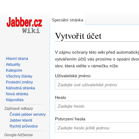
Speciální stránka
Vytvořit účet
Přejít na:
navigace
,
hledání
V zájmu ochrany této wiki před automatic
Hlavní strana
vytvářením účtů vás prosíme o opsání dvo
Aktuality
slov, která vidíte v rámečku níže:
Kategorie
Uživatelské jméno
Všechny články
Poslední změny
Náhodná stránka
Nová stránka
Heslo
Nápověda
Zajímavé odkazy
České jabber servery
Potvrzení hesla
Jabber klienti
Rychlý průvodce
Google AdSense