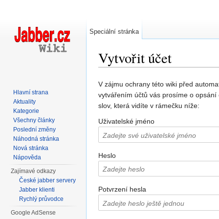
Speciální stránka
Vytvořit účet
Přejít na:
navigace
,
hledání
V zájmu ochrany této wiki před automa
Hlavní strana
vytvářením účtů vás prosíme o opsání
Aktuality
slov, která vidíte v rámečku níže:
Kategorie
Všechny články
Uživatelské jméno
Poslední změny
Náhodná stránka
Nová stránka
Heslo
Nápověda
Zajímavé odkazy
České jabber servery
Potvrzení hesla
Jabber klienti
Rychlý průvodce
Google AdSense