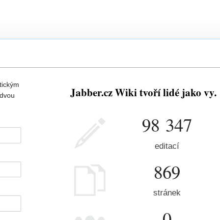
tickým
Jabber.cz Wiki tvoří lidé jako vy.
 dvou
98 347
editací
869
stránek
0