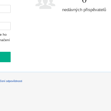
nedávných přispěvatelů
e ho
načení
čení odpovědnosti