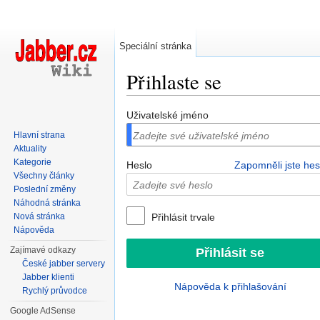
Speciální stránka
Přihlaste se
Přejít na:
navigace
,
hledání
Uživatelské jméno
Hlavní strana
Aktuality
Kategorie
Heslo
Zapomněli jste hes
Všechny články
Poslední změny
Náhodná stránka
Nová stránka
Přihlásit trvale
Nápověda
Zajímavé odkazy
České jabber servery
Jabber klienti
Nápověda k přihlašování
Rychlý průvodce
Google AdSense