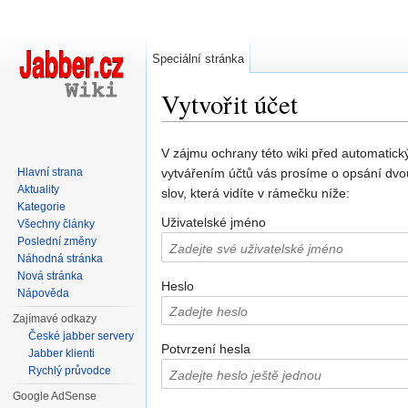
Speciální stránka
Vytvořit účet
Přejít na:
navigace
,
hledání
V zájmu ochrany této wiki před automatic
Hlavní strana
vytvářením účtů vás prosíme o opsání dvo
Aktuality
slov, která vidíte v rámečku níže:
Kategorie
Uživatelské jméno
Všechny články
Poslední změny
Náhodná stránka
Nová stránka
Heslo
Nápověda
Zajímavé odkazy
České jabber servery
Potvrzení hesla
Jabber klienti
Rychlý průvodce
Google AdSense