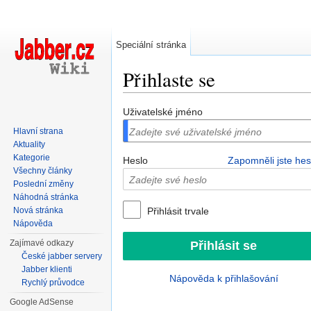
Speciální stránka
Přihlaste se
Přejít na:
navigace
,
hledání
Uživatelské jméno
Hlavní strana
Aktuality
Kategorie
Heslo
Zapomněli jste hes
Všechny články
Poslední změny
Náhodná stránka
Nová stránka
Přihlásit trvale
Nápověda
Zajímavé odkazy
České jabber servery
Jabber klienti
Nápověda k přihlašování
Rychlý průvodce
Google AdSense