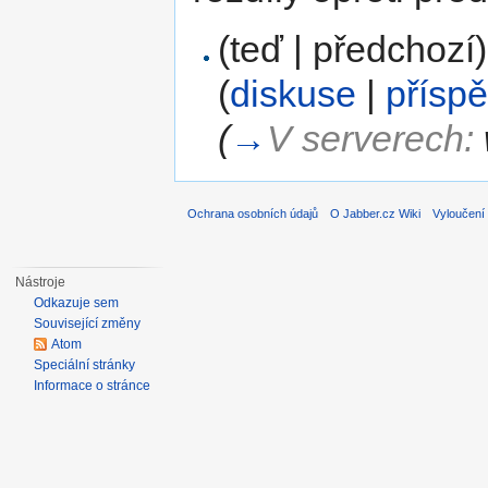
(teď | předchozí)
(
diskuse
|
přísp
(
→
V serverech:
Ochrana osobních údajů
O Jabber.cz Wiki
Vyloučení
Nástroje
Odkazuje sem
Související změny
Atom
Speciální stránky
Informace o stránce