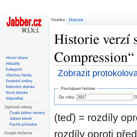
Stránka
Diskuse
Historie verzí
Compression“
Hlavní strana
Aktuality
Kategorie
Zobrazit protokolov
Všechny články
Přejít na:
navigace
,
hledání
Poslední změny
Náhodná stránka
Procházení historie
Nová stránka
Do roku:
D
Nápověda
Zajímavé odkazy
České jabber servery
(teď) = rozdíly opr
Jabber klienti
Rychlý průvodce
rozdíly oproti pře
Google AdSense