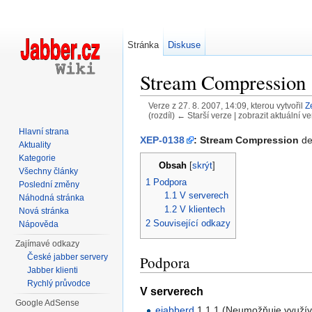
Stránka
Diskuse
Stream Compression
Verze z 27. 8. 2007, 14:09, kterou vytvořil
Z
(rozdíl) ← Starší verze | zobrazit aktuální ve
Přejít na:
navigace
,
hledání
Hlavní strana
XEP-0138
: Stream Compression
de
Aktuality
Kategorie
Obsah
[
skrýt
]
Všechny články
1
Podpora
Poslední změny
1.1
V serverech
Náhodná stránka
1.2
V klientech
Nová stránka
2
Související odkazy
Nápověda
Zajímavé odkazy
České jabber servery
Podpora
Jabber klienti
Rychlý průvodce
V serverech
Google AdSense
ejabberd
1.1.1 (Neumožňuje využíva