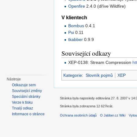
Openfire
2.4.0 (dříve Wildfire)
V klientech
Bombus
0.4.1
Psi
0.11
tkabber
0.9.9
Související odkazy
XEP-0138: Stream Compression
ht
Kategorie
:
Slovník pojmů
XEP
Nástroje
Odkazuje sem
Související změny
Speciální stránky
Stránka byla naposledy editována 27. 8. 2007 v 14:
Verze k tisku
Stránka byla zobrazena 12 627krát.
Trvalý odkaz
Informace o stránce
Ochrana osobních údajů
O Jabber.cz Wiki
Vylou