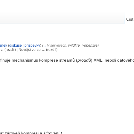
Číst
enek
(
diskuse
|
příspěvky
)
(
→
V serverech:
wildfire=>openfire
)
rzi (rozdíl) | Novější verze → (rozdíl)
finuje mechanismus komprese streamů (
proudů
) XML, neboli datovéh
t zároveň kompresi a šifrování.)