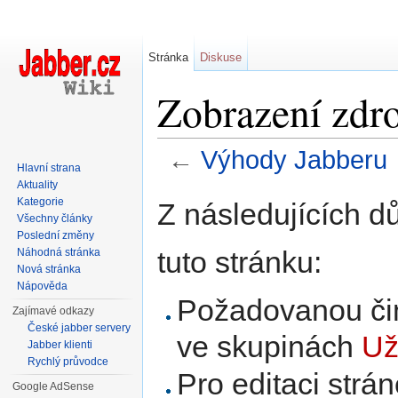
Stránka
Diskuse
Zobrazení zdr
←
Výhody Jabberu
Hlavní strana
Přejít na:
navigace
,
hledání
Aktuality
Kategorie
Z následujících d
Všechny články
Poslední změny
tuto stránku:
Náhodná stránka
Nová stránka
Nápověda
Požadovanou čin
Zajímavé odkazy
České jabber servery
ve skupinách
Už
Jabber klienti
Rychlý průvodce
Pro editaci strá
Google AdSense