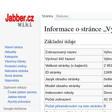
Stránka
Diskuse
Informace o stránce „
Přejít na:
navigace
,
hledání
Základní údaje
Hlavní strana
Zobrazovaný název
Výho
Aktuality
Kategorie
Výchozí klíč řazení
Výho
Všechny články
Velikost stránky (v bajtech)
2 95
Poslední změny
Náhodná stránka
ID stránky
1349
Nová stránka
Jazyk obsahu stránky
češti
Nápověda
Model obsahu stránky
wikit
Zajímavé odkazy
Indexování roboty
Dovo
České jabber servery
Jabber klienti
Počet zobrazení
42 2
Rychlý průvodce
Počet přesměrování na tuto stránku
0
Google AdSense