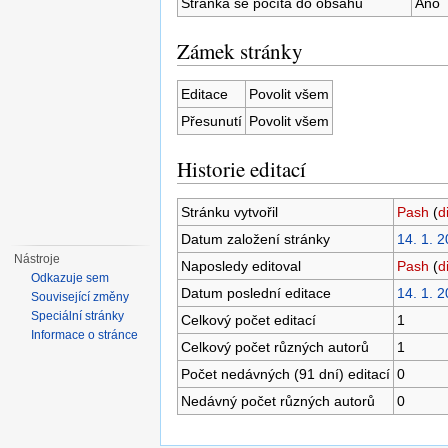
Stránka se počítá do obsahu
Ano
Zámek stránky
Editace
Povolit všem
Přesunutí
Povolit všem
Historie editací
Stránku vytvořil
Pash
(
d
Datum založení stránky
14. 1. 
Nástroje
Naposledy editoval
Pash
(
d
Odkazuje sem
Datum poslední editace
14. 1. 
Související změny
Speciální stránky
Celkový počet editací
1
Informace o stránce
Celkový počet různých autorů
1
Počet nedávných (91 dní) editací
0
Nedávný počet různých autorů
0