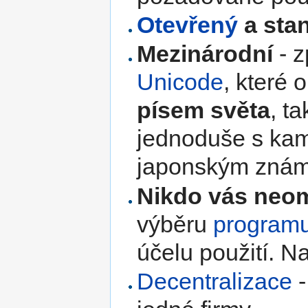
Otevřený
a sta
Mezinárodní
- z
Unicode
, které
písem světa
, t
jednoduše s kam
japonským zná
Nikdo vás neo
výběru
program
účelu použití. N
Decentralizace