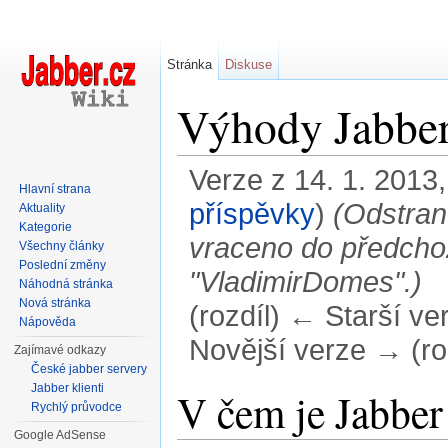
Stránka
Diskuse
Výhody Jabbe
Verze z 14. 1. 2013,
Hlavní strana
příspěvky
)
(Odstran
Aktuality
Kategorie
vraceno do předchoz
Všechny články
Poslední změny
"VladimirDomes".)
Náhodná stránka
Nová stránka
(rozdíl) ← Starší ver
Nápověda
Novější verze → (ro
Zajímavé odkazy
České jabber servery
Přejít na:
navigace
,
hledání
Jabber klienti
V čem je Jabber 
Rychlý průvodce
Google AdSense