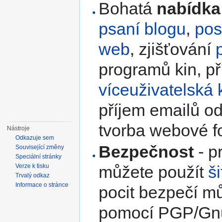
Bohatá
nabídka
psaní blogu
,
pos
web
, zjišťování
programů kin, p
víceuživatelská
příjem emailů o
tvorba webové fo
Nástroje
Odkazuje sem
Bezpečnost
- p
Související změny
Speciální stránky
můžete použít
š
Verze k tisku
Trvalý odkaz
Informace o stránce
pocit bezpečí mů
pomocí PGP/Gn