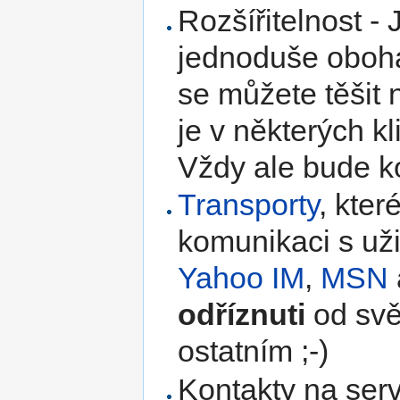
Rozšířitelnost - 
jednoduše oboha
se můžete těšit
je v některých k
Vždy ale bude ko
Transporty
, kte
komunikaci s uživ
Yahoo IM
,
MSN
odříznuti
od svě
ostatním ;-)
Kontakty na ser