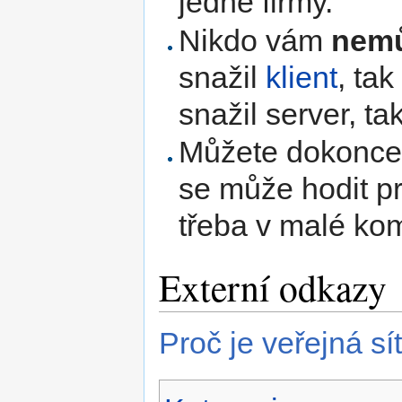
jedné firmy.
Nikdo vám
nemů
snažil
klient
, ta
snažil server, tak
Můžete dokonce p
se může hodit p
třeba v malé komu
Externí odkazy
Proč je veřejná sí