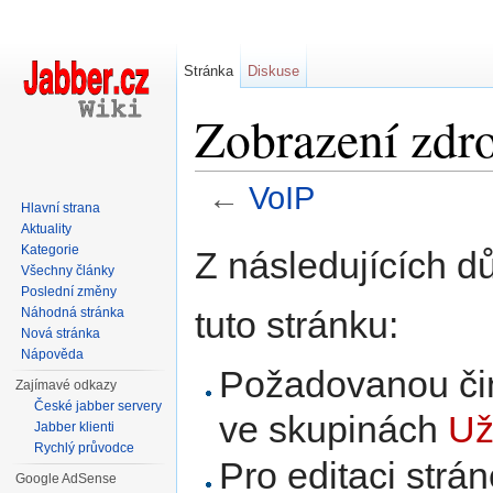
Stránka
Diskuse
Zobrazení zdro
←
VoIP
Hlavní strana
Přejít na:
navigace
,
hledání
Aktuality
Kategorie
Z následujících d
Všechny články
Poslední změny
tuto stránku:
Náhodná stránka
Nová stránka
Nápověda
Požadovanou čin
Zajímavé odkazy
České jabber servery
ve skupinách
Už
Jabber klienti
Rychlý průvodce
Pro editaci strá
Google AdSense