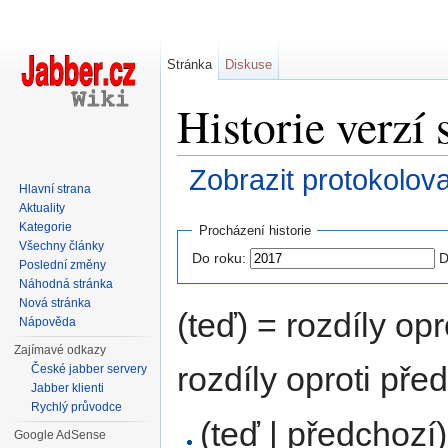
Stránka
Diskuse
Historie verzí
Zobrazit protokolov
Hlavní strana
Přejít na:
navigace
,
hledání
Aktuality
Kategorie
Procházení historie
Všechny články
Do roku:
D
Poslední změny
Náhodná stránka
Nová stránka
(teď) = rozdíly opr
Nápověda
Zajímavé odkazy
rozdíly oproti pře
České jabber servery
Jabber klienti
Rychlý průvodce
(teď | předchozí)
Google AdSense