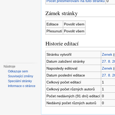
Počet přesměrování na tuto stránku
0
Zámek stránky
Editace
Povolit všem
Přesunutí
Povolit všem
Historie editací
Stránku vytvořil
Zenek
(
Datum založení stránky
27. 8. 
Nástroje
Naposledy editoval
Zenek
(
Odkazuje sem
Datum poslední editace
27. 8. 
Související změny
Speciální stránky
Celkový počet editací
1
Informace o stránce
Celkový počet různých autorů
1
Počet nedávných (91 dní) editací
0
Nedávný počet různých autorů
0