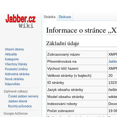
Stránka
Diskuse
Informace o stránce 
Přejít na:
navigace
,
hledání
Základní údaje
Hlavní strana
Zobrazovaný název
XMP
Aktuality
Kategorie
Přesměrovává na
Jabb
Všechny články
Výchozí klíč řazení
XMP
Poslední změny
Náhodná stránka
Velikost stránky (v bajtech)
20
Nová stránka
ID stránky
1323
Nápověda
Jazyk obsahu stránky
češti
Zajímavé odkazy
Model obsahu stránky
wikit
České jabber servery
Jabber klienti
Indexování roboty
Dovo
Rychlý průvodce
Počet zobrazení
19 0
Google AdSense