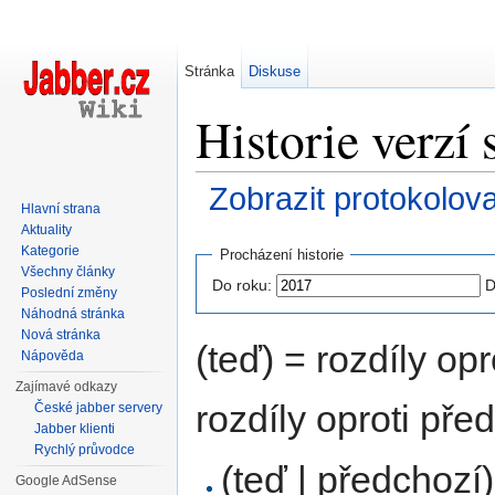
Stránka
Diskuse
Historie verzí
Zobrazit protokolov
Hlavní strana
Přejít na:
navigace
,
hledání
Aktuality
Kategorie
Procházení historie
Všechny články
Do roku:
D
Poslední změny
Náhodná stránka
Nová stránka
(teď) = rozdíly opr
Nápověda
Zajímavé odkazy
rozdíly oproti pře
České jabber servery
Jabber klienti
Rychlý průvodce
(teď | předchozí)
Google AdSense