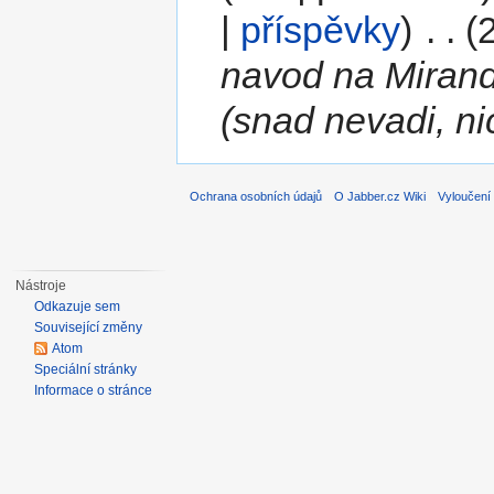
|
příspěvky
)
‎
. .
(
navod na Mirandu
(snad nevadi, ni
Ochrana osobních údajů
O Jabber.cz Wiki
Vyloučení
Nástroje
Odkazuje sem
Související změny
Atom
Speciální stránky
Informace o stránce