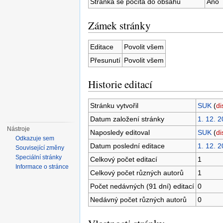
Stránka se počítá do obsahu
Ano
Zámek stránky
Editace
Povolit všem
Přesunutí
Povolit všem
Historie editací
Stránku vytvořil
SUK
(
di
Datum založení stránky
1. 12. 
Nástroje
Naposledy editoval
SUK
(
di
Odkazuje sem
Datum poslední editace
1. 12. 
Související změny
Speciální stránky
Celkový počet editací
1
Informace o stránce
Celkový počet různých autorů
1
Počet nedávných (91 dní) editací
0
Nedávný počet různých autorů
0