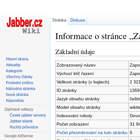
Stránka
Diskuse
Informace o stránce „
Přejít na:
navigace
,
hledání
Základní údaje
Hlavní strana
Zobrazovaný název
Zapo
Aktuality
Kategorie
Výchozí klíč řazení
Zapo
Všechny články
Velikost stránky (v bajtech)
2 32
Poslední změny
Náhodná stránka
ID stránky
1359
Nová stránka
Jazyk obsahu stránky
češti
Nápověda
Model obsahu stránky
wikit
Zajímavé odkazy
Indexování roboty
Dovo
České jabber servery
Jabber klienti
Počet zobrazení
31 9
Rychlý průvodce
Počet přesměrování na tuto stránku
0
Google AdSense