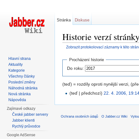
Stránka
Diskuse
Historie verzí stránk
Zobrazit protokolovací záznamy k této strá
Přejít na:
navigace
,
hledání
Hlavní strana
Procházení historie
Aktuality
Do roku:
Kategorie
Všechny články
Poslední změny
(teď) = rozdíly oproti nynější verzi, (př
Náhodná stránka
(teď | předchozí)
22. 4. 2006, 19:1
Nová stránka
Nápověda
Zajímavé odkazy
České jabber servery
Ochrana osobních údajů
O Jabber.cz Wiki
Vylou
Jabber klienti
Rychlý průvodce
Google AdSense