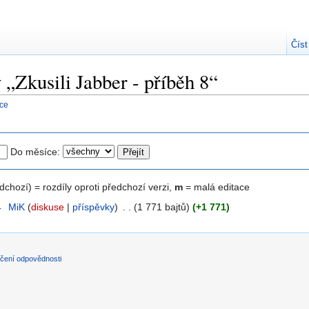
Číst
y „Zkusili Jabber - příběh 8“
nce
Do měsíce:
edchozí) = rozdíly oproti předchozí verzi,
m
= malá editace
4
‎
MiK
(
diskuse
|
příspěvky
)
‎
. .
(1 771 bajtů)
(+1 771)
čení odpovědnosti