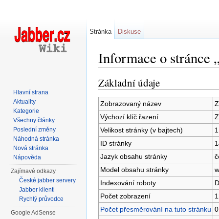
Stránka
Diskuse
Informace o stránce „
Přejít na:
navigace
,
hledání
Základní údaje
Hlavní strana
Aktuality
Zobrazovaný název
Z
Kategorie
Výchozí klíč řazení
Z
Všechny články
Velikost stránky (v bajtech)
1
Poslední změny
Náhodná stránka
ID stránky
1
Nová stránka
Jazyk obsahu stránky
č
Nápověda
Model obsahu stránky
w
Zajímavé odkazy
České jabber servery
Indexování roboty
D
Jabber klienti
Počet zobrazení
1
Rychlý průvodce
Počet přesměrování na tuto stránku
0
Google AdSense