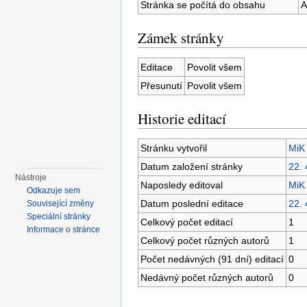
Stránka se počítá do obsahu
A
Zámek stránky
Editace
Povolit všem
Přesunutí
Povolit všem
Historie editací
Stránku vytvořil
MiK
Datum založení stránky
22. 
Nástroje
Naposledy editoval
MiK
Odkazuje sem
Datum poslední editace
22. 
Související změny
Speciální stránky
Celkový počet editací
1
Informace o stránce
Celkový počet různých autorů
1
Počet nedávných (91 dní) editací
0
Nedávný počet různých autorů
0