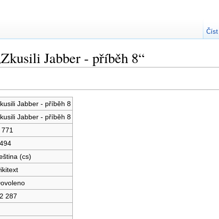
Číst
Zkusili Jabber - příběh 8“
kusili Jabber - příběh 8
kusili Jabber - příběh 8
 771
494
eština (cs)
ikitext
ovoleno
2 287