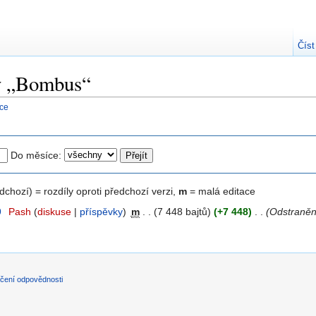
Číst
ky „Bombus“
nce
Do měsíce:
edchozí) = rozdíly oproti předchozí verzi,
m
= malá editace
9
‎
Pash
(
diskuse
|
příspěvky
)
‎
m
. .
(7 448 bajtů)
(+7 448)
‎
. .
(Odstraněn
čení odpovědnosti