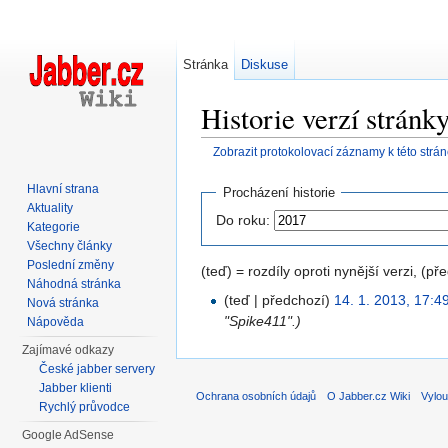
Stránka
Diskuse
Historie verzí strán
Zobrazit protokolovací záznamy k této strá
Přejít na:
navigace
,
hledání
Hlavní strana
Procházení historie
Aktuality
Do roku:
Kategorie
Všechny články
Poslední změny
(teď) = rozdíly oproti nynější verzi, (př
Náhodná stránka
(teď | předchozí)
14. 1. 2013, 17:4
Nová stránka
"Spike411".)
Nápověda
Zajímavé odkazy
České jabber servery
Jabber klienti
Ochrana osobních údajů
O Jabber.cz Wiki
Vylou
Rychlý průvodce
Google AdSense