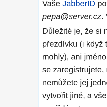
Vaše
JabberID
po
pepa@server.cz
.
Důležité je, že si
přezdívku (i když
mohly), ani jméno 
se zaregistrujete
nemůžete jej jedn
vytvořit jiné, a v