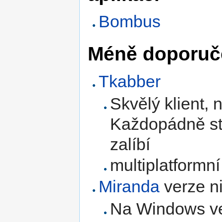
Bombus
Méně doporuče
Tkabber
Skvělý klient, 
Každopádně sto
zalíbí
multiplatform
Miranda
verze ni
Na Windows vel