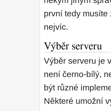
někým jiným sprav
první tedy musíte z
nejvíc.
Výběr serveru
Výběr serveru je v
není černo-bílý, 
být různé implem
Některé umožní vy