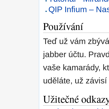
QIP Infium – Na
Používání
Teď už vám zbývá
jabber účtu. Prav
vaše kamarády, kte
uděláte, už závis
Užitečné odkaz