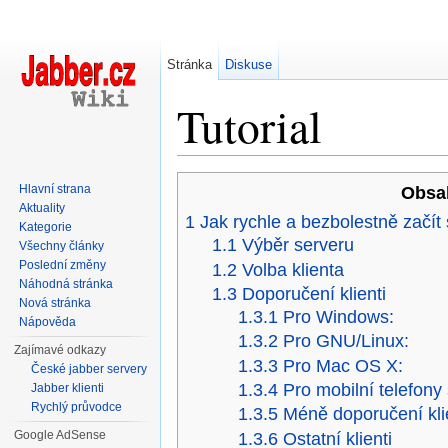
Stránka
Diskuse
Tutorial
Přejít na:
navigace
,
hledání
Hlavní strana
Obsa
Aktuality
1
Jak rychle a bezbolestně začí
Kategorie
1.1
Výběr serveru
Všechny články
Poslední změny
1.2
Volba klienta
Náhodná stránka
1.3
Doporučení klienti
Nová stránka
1.3.1
Pro Windows:
Nápověda
1.3.2
Pro GNU/Linux:
Zajímavé odkazy
1.3.3
Pro Mac OS X:
České jabber servery
1.3.4
Pro mobilní telefony
Jabber klienti
Rychlý průvodce
1.3.5
Méně doporučení kli
Google AdSense
1.3.6
Ostatní klienti