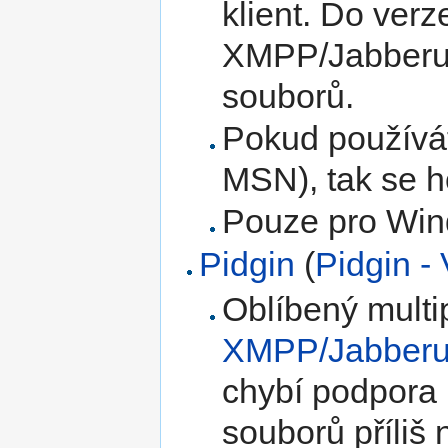
klient. Do ver
XMPP/Jabberu,
souborů.
Pokud používát
MSN), tak se ho
Pouze pro Wi
Pidgin
(
Pidgin -
Oblíbený multi
XMPP/Jabber
chybí podpora
souborů příliš 