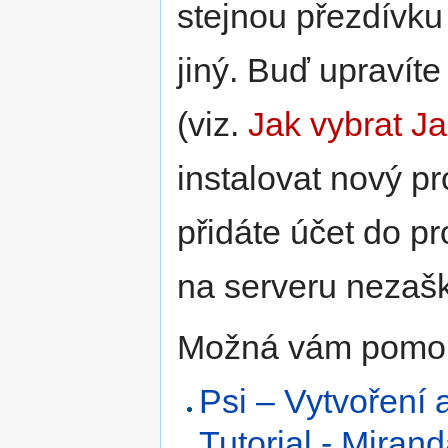
stejnou přezdívk
jiný. Buď upravíte
(viz.
Jak vybrat J
instalovat nový p
přidáte účet do p
na serveru nezašk
Možná vám pomo
Psi – Vytvoření 
Tutorial - Miran