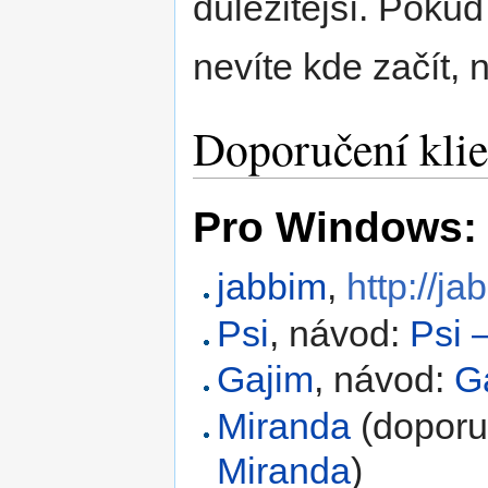
důležitější. Poku
nevíte kde začít, 
Doporučení klie
Pro Windows:
jabbim
,
http://ja
Psi
, návod:
Psi 
Gajim
, návod:
G
Miranda
(doporu
Miranda
)