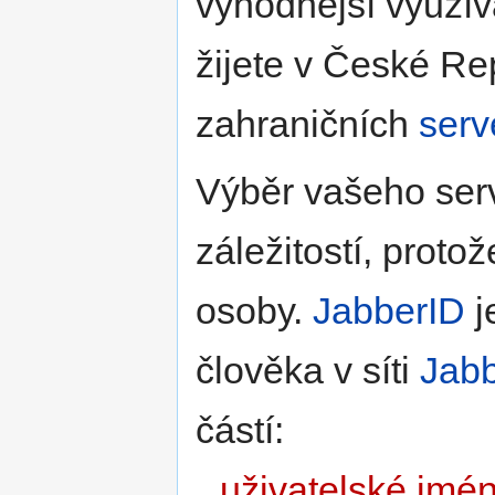
výhodnější využív
žijete v České Re
zahraničních
serv
Výběr vašeho ser
záležitostí, protož
osoby.
JabberID
j
člověka v síti
Jabb
částí:
uživatelské jmé