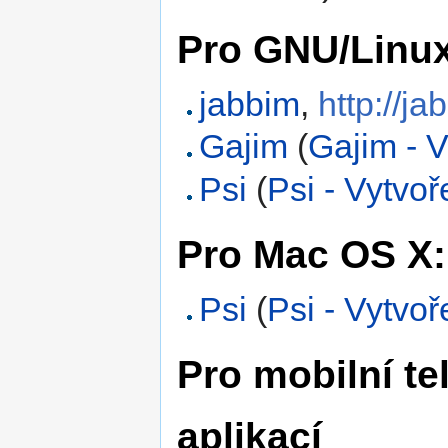
Pro GNU/Linux
jabbim
,
http://ja
Gajim
(
Gajim - V
Psi
(
Psi - Vytvoř
Pro Mac OS X:
Psi
(
Psi - Vytvoř
Pro mobilní t
aplikací