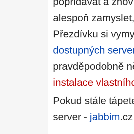
popřidávat a znov
alespoň zamyslet,
Přezdívku si vymys
dostupných serve
pravděpodobně něk
instalace vlastníh
Pokud stále tápet
server -
jabbim
.cz