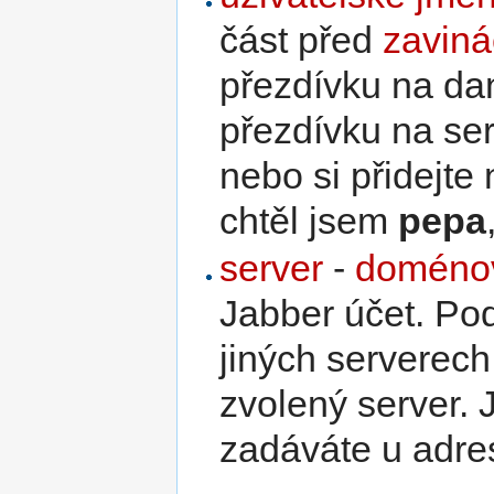
část před
zavin
přezdívku na da
přezdívku na ser
nebo si přidejte 
chtěl jsem
pepa
server
-
doméno
Jabber účet. Pod
jiných serverec
zvolený server. 
zadáváte u adre