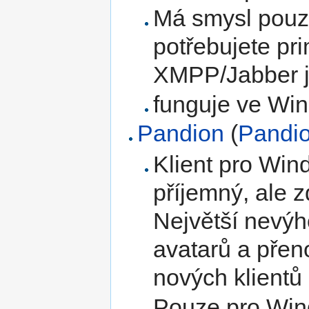
Má smysl pouze
potřebujete pri
XMPP/Jabber 
funguje ve Wi
Pandion
(
Pandio
Klient pro Win
příjemný, ale z
Největší nevýh
avatarů a přen
nových klientů 
Pouze pro Wi