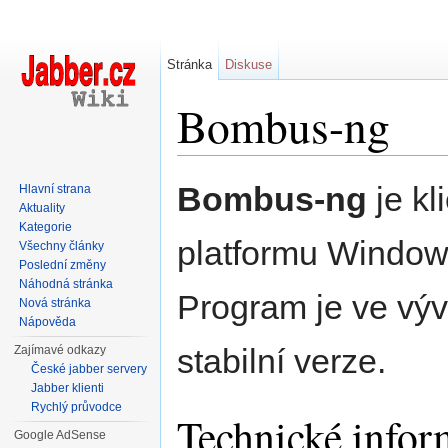
Stránka
Diskuse
Bombus-ng
Přejít na:
navigace
,
hledání
Bombus-ng
je kl
Hlavní strana
Aktuality
Kategorie
platformu Window
Všechny články
Poslední změny
Náhodná stránka
Program je ve výv
Nová stránka
Nápověda
stabilní verze.
Zajímavé odkazy
České jabber servery
Jabber klienti
Rychlý průvodce
Technické infor
Google AdSense