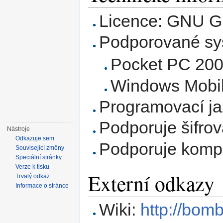
Licence: GNU G
Podporované sy
Pocket PC 20
Windows Mobil
Programovací ja
Podporuje šifrov
Nástroje
Odkazuje sem
Podporuje kompr
Související změny
Speciální stránky
Verze k tisku
Externí odkazy
Trvalý odkaz
Informace o stránce
Wiki:
http://bom